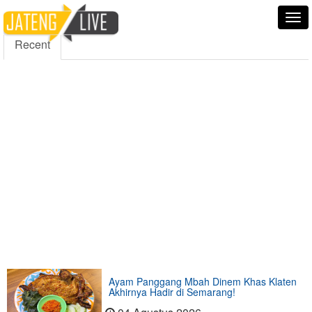
5000
354
5555
Fans
Followers
Followers
Tog
nav
Recent
Ayam Panggang Mbah Dinem Khas Klaten
Akhirnya Hadir di Semarang!