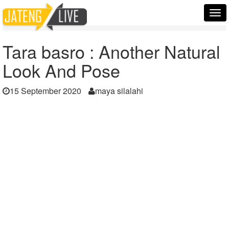
Home
Berita
Tog
Tara basro : Another Natural Look And Pose
nav
Tara basro : Another Natural
Look And Pose
15 September 2020
maya silalahi