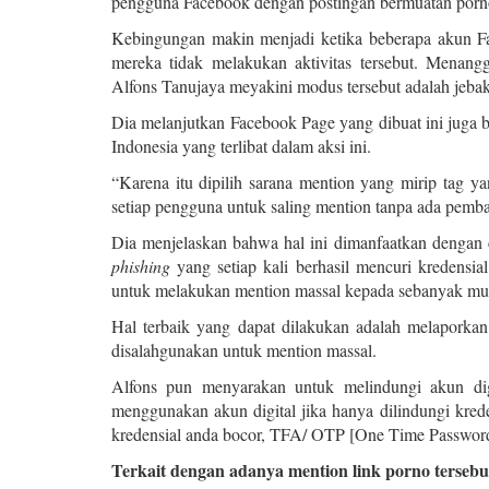
pengguna Facebook dengan postingan bermuatan porn
Kebingungan makin menjadi ketika beberapa akun F
mereka tidak melakukan aktivitas tersebut. Menang
Alfons Tanujaya meyakini modus tersebut adalah jebaka
Dia melanjutkan Facebook Page yang dibuat ini juga 
Indonesia yang terlibat dalam aksi ini.
“Karena itu dipilih sarana mention yang mirip tag y
setiap pengguna untuk saling mention tanpa ada pemba
Dia menjelaskan bahwa hal ini dimanfaatkan dengan 
phishing
yang setiap kali berhasil mencuri kredensi
untuk melakukan mention massal kepada sebanyak m
Hal terbaik yang dapat dilakukan adalah melaporka
disalahgunakan untuk mention massal.
Alfons pun menyarakan untuk melindungi akun dig
menggunakan akun digital jika hanya dilindungi kreden
kredensial anda bocor, TFA/ OTP [One Time Password]
Terkait dengan adanya mention link porno terseb