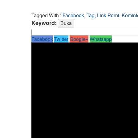
Tagged With :
Facebook, Tag, Link Porni, Kominf
Keyword:
Facebook
Twitter
Google+
Whatsapp