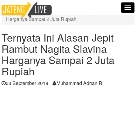
Home
Berita
Tog
Ternyata Ini Alasan Jepit Rambut Nagita Slavina
nav
Harganya Sampai 2 Juta Rupiah
Ternyata Ini Alasan Jepit
Rambut Nagita Slavina
Harganya Sampai 2 Juta
Rupiah
03 September 2018
Muhammad Adrian R