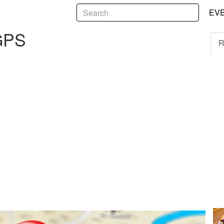
5
EV
 GPS
R