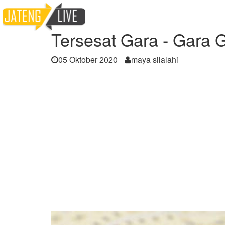
Home
Berita
Tersesat Gara - Gara GPS
Tersesat Gara - Gara
05 Oktober 2020
maya silalahi