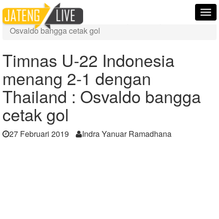
Home
Berita
Tog
Timnas U-22 Indonesia menang 2-1 dengan Thailand :
nav
Osvaldo bangga cetak gol
Timnas U-22 Indonesia
menang 2-1 dengan
Thailand : Osvaldo bangga
cetak gol
27 Februari 2019
Indra Yanuar Ramadhana