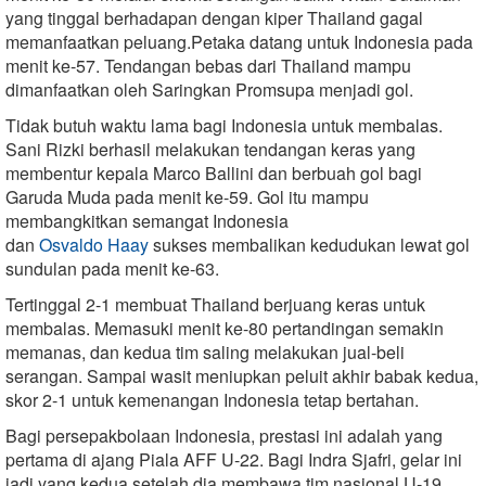
yang tinggal berhadapan dengan kiper Thailand gagal
memanfaatkan peluang.Petaka datang untuk Indonesia pada
menit ke-57. Tendangan bebas dari Thailand mampu
dimanfaatkan oleh Saringkan Promsupa menjadi gol.
Tidak butuh waktu lama bagi Indonesia untuk membalas.
Sani Rizki berhasil melakukan tendangan keras yang
membentur kepala Marco Ballini dan berbuah gol bagi
Garuda Muda pada menit ke-59. Gol itu mampu
membangkitkan semangat Indonesia
dan
Osvaldo Haay
sukses membalikan kedudukan lewat gol
sundulan pada menit ke-63.
Tertinggal 2-1 membuat Thailand berjuang keras untuk
membalas. Memasuki menit ke-80 pertandingan semakin
memanas, dan kedua tim saling melakukan jual-beli
serangan. Sampai wasit meniupkan peluit akhir babak kedua,
skor 2-1 untuk kemenangan Indonesia tetap bertahan.
Bagi persepakbolaan Indonesia, prestasi ini adalah yang
pertama di ajang Piala AFF U-22. Bagi Indra Sjafri, gelar ini
jadi yang kedua setelah dia membawa tim nasional U-19