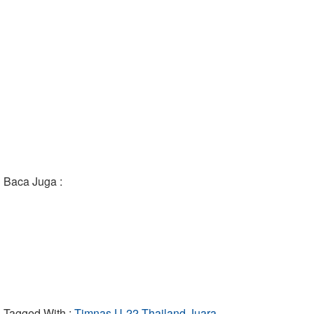
Baca Juga :
Tagged With :
Timnas,U-22.Thailand,Juara