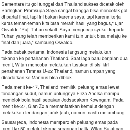
Sementara itu gol tunggal dari Thailand sukses dicetak oleh
Saringkan Promsupa.Saya sangat bangga bisa mencetak gol
di partai final, tapi ini bukan karena saya, tapi karena kerja
keras teman-teman kita bisa meraih hasil yang bagus," ujar
Osvaldo."Puji Tuhan sekali. Saya mengucap syukur kepada
Tuhan yang telah memberikan kami izin untuk bisa melaju ke
final dan juara," sambung Osvaldo.
Pada babak pertama, Indonesia langsung melakukan
tekanan ke pertahanan Thailand. Saat laga baru berjalan dua
menit, Witan mencoba melakukan tusukan di sisi kiri
pertahanan Timnas U-22 Thailand, namun umpan yang
disodorkan ke Marinus bisa diblok.
Pada menit ke-17, Thailand memiliki peluang emas lewat
tendangan sudut, namun untungnya Firza Andika mampu
memblok bola hasil sepakan Jedsadakorn Kowngam. Pada
menit ke-27, Gian Zola memanfaatkan kemelut dengan
melakukan tendangan jarak jauh, namun masih melambung.
Seusai jeda, Indonesia memperoleh peluang emas pada
menit ke-50 melalui skema serangan balik. Witan Sulaiman