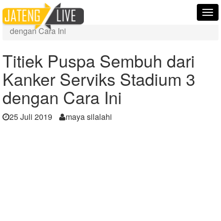
Home
Berita
Tog
Titiek Puspa Sembuh dari Kanker Serviks Stadium 3
nav
dengan Cara Ini
Titiek Puspa Sembuh dari
Kanker Serviks Stadium 3
dengan Cara Ini
25 Juli 2019
maya silalahi