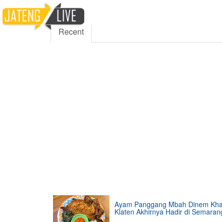
5000
354
5555
Fans
Followers
Follo
Recent
Ayam Panggang Mbah Dinem Kh
Klaten Akhirnya Hadir di Semaran