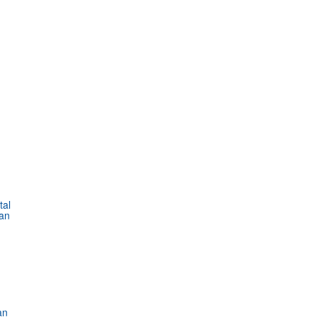
tal
an
an