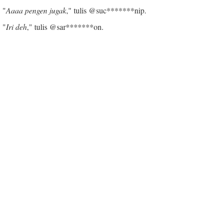
"
Aaaa pengen jugak
," tulis @suc*******nip.
"
Iri deh
," tulis @sar*******on.