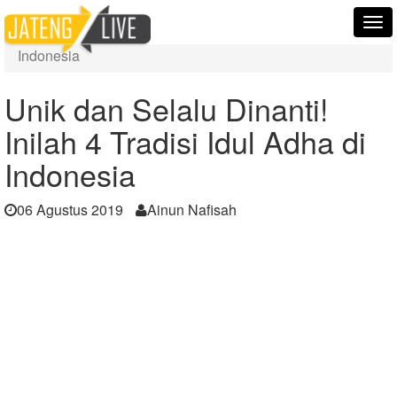
Home
Berita
Tog
Unik dan Selalu Dinanti! Inilah 4 Tradisi Idul Adha di
nav
Indonesia
Unik dan Selalu Dinanti!
Inilah 4 Tradisi Idul Adha di
Indonesia
06 Agustus 2019
Ainun Nafisah