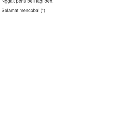
Nggak perlu beli lagi deh.
Selamat mencoba! (*)