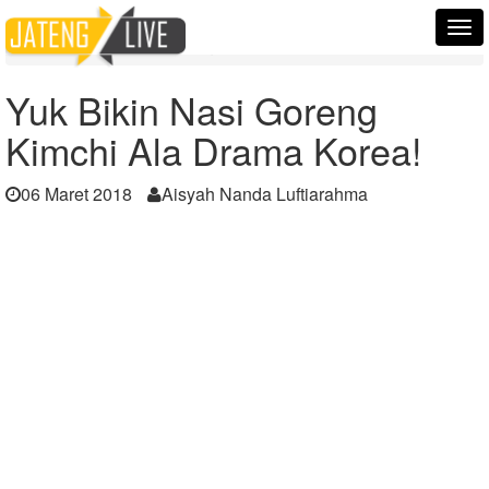
Home
Berita
Tog
Yuk Bikin Nasi Goreng Kimchi Ala Drama Korea!
nav
Yuk Bikin Nasi Goreng
Kimchi Ala Drama Korea!
06 Maret 2018
Aisyah Nanda Luftiarahma