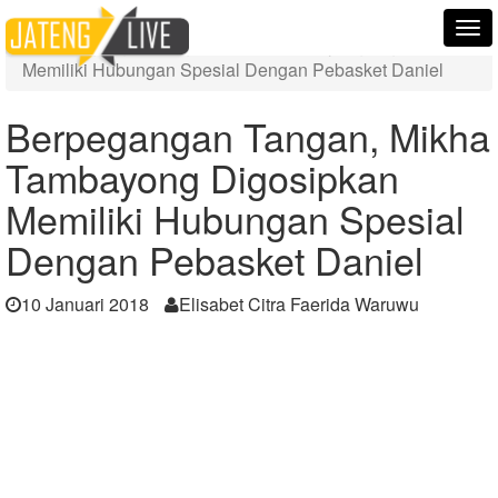
Home
Berita
Tog
Berpegangan Tangan, Mikha Tambayong Digosipkan
nav
Memiliki Hubungan Spesial Dengan Pebasket Daniel
Berpegangan Tangan, Mikha
Tambayong Digosipkan
Memiliki Hubungan Spesial
Dengan Pebasket Daniel
10 Januari 2018
Elisabet Citra Faerida Waruwu