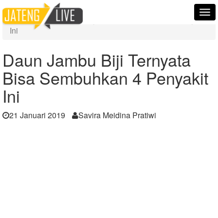
Home
Berita
Tog
Daun Jambu Biji Ternyata Bisa Sembuhkan 4 Penyakit
nav
Ini
Daun Jambu Biji Ternyata
Bisa Sembuhkan 4 Penyakit
Ini
21 Januari 2019
Savira Meidina Pratiwi