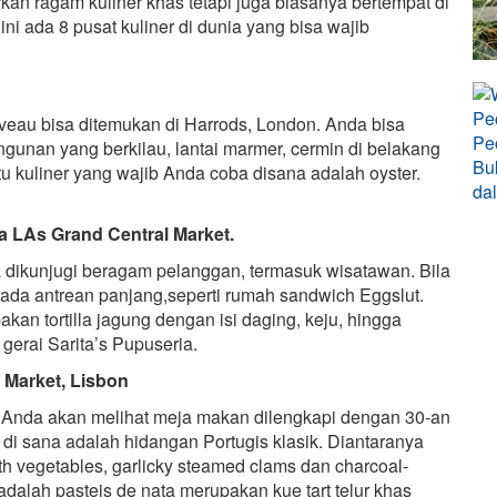
rkan ragam kuliner khas tetapi juga biasanya bertempat di
i ada 8 pusat kuliner di dunia yang bisa wajib
veau bisa ditemukan di Harrods, London. Anda bisa
nan yang berkilau, lantai marmer, cermin di belakang
u kuliner yang wajib Anda coba disana adalah oyster.
a LAs Grand Central Market.
sa dikunjugi beragam pelanggan, termasuk wisatawan. Bila
da antrean panjang,seperti rumah sandwich Eggslut.
kan tortilla jagung dengan isi daging, keju, hingga
gerai Sarita’s Pupuseria.
t Market, Lisbon
. Anda akan melihat meja makan dilengkapi dengan 30-an
di sana adalah hidangan Portugis klasik. Diantaranya
ith vegetables, garlicky steamed clams dan charcoal-
adalah pasteis de nata merupakan kue tart telur khas