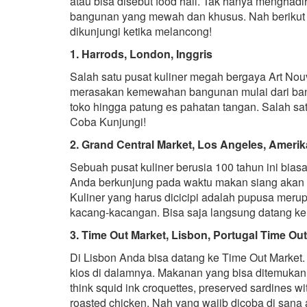
atau bisa disebut food hall. Tak hanya menghadi
bangunan yang mewah dan khusus. Nah berikut in
dikunjungi ketika melancong!
1. Harrods, London, Inggris
Salah satu pusat kuliner megah bergaya Art Nou
merasakan kemewahan bangunan mulai dari bangu
toko hingga patung es pahatan tangan. Salah sat
Coba Kunjungi!
2. Grand Central Market, Los Angeles, Amerik
Sebuah pusat kuliner berusia 100 tahun ini bia
Anda berkunjung pada waktu makan siang akan a
Kuliner yang harus dicicipi adalah pupusa merupa
kacang-kacangan. Bisa saja langsung datang ke 
3. Time Out Market, Lisbon, Portugal Time Ou
Di Lisbon Anda bisa datang ke Time Out Market
kios di dalamnya. Makanan yang bisa ditemukan 
think squid ink croquettes, preserved sardines w
roasted chicken. Nah yang wajib dicoba di sana 