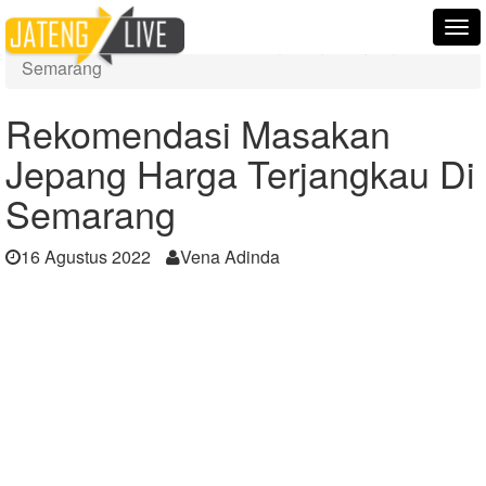
Home
Berita
Tog
Rekomendasi Masakan Jepang Harga Terjangkau Di
nav
Semarang
Rekomendasi Masakan
Jepang Harga Terjangkau Di
Semarang
16 Agustus 2022
Vena Adinda