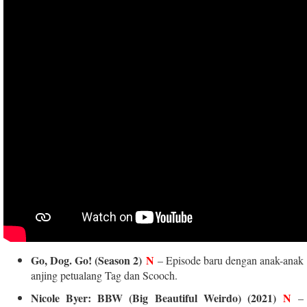
Go, Dog. Go! (Season 2)
N
– Episode baru dengan anak-anak
anjing petualang Tag dan Scooch.
Nicole Byer: BBW (Big Beautiful Weirdo) (2021)
N
–