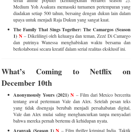
serial anime populer (kemungkinan berlabel season 2).
Medium Yoh Asakura memasuki turnamen pertempuran yang
diadakan setiap 500 tahun, bersaing dengan dukun lain dalam
upaya untuk menjadi Raja Dukun yang sangat kuat.
The Family That Sings Together: The Camargos (Season
1)
N
– Dikelilingi oleh keluarga dan teman, Zezé Di Camargo
dan putrinya Wanessa menghabiskan waktu bersama dan
berkolaborasi secara kreatif dalam serial realitas eksklusif ini.
What’s Coming to Netflix on
December 10th
Anonymously Yours (2021)
N
– Film dari Mexico bercerita
tentang awal pertemuan Vale dan Alex. Setelah pesan teks
yang tidak disengaja berubah menjadi persahabatan digital,
Vale dan Alex mulai saling menghancurkan tanpa menyadari
bahwa mereka pernah bertemu di kehidupan nyata.
Aranyak (Season 1)
N
– Film thriller kriminal India. Taktik