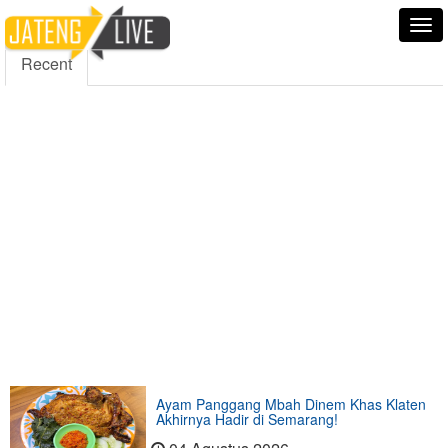
5000
354
5555
Fans
Followers
Followers
Tog
nav
Recent
Ayam Panggang Mbah Dinem Khas Klaten
Akhirnya Hadir di Semarang!