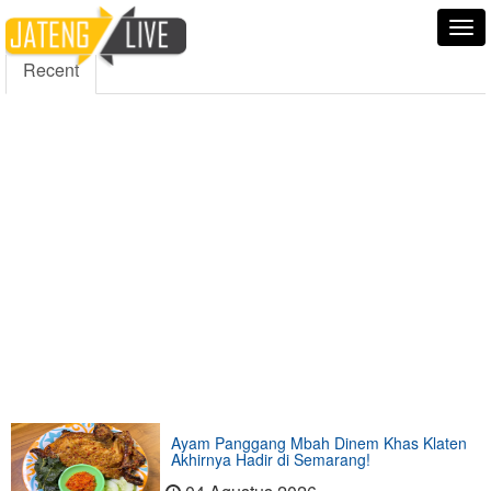
5000
354
5555
Fans
Followers
Followers
Tog
nav
Recent
Ayam Panggang Mbah Dinem Khas Klaten
Akhirnya Hadir di Semarang!