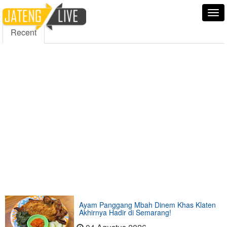
5000
354
5555
Fans
Followers
Followers
Tog
nav
Recent
Ayam Panggang Mbah Dinem Khas Klaten
Akhirnya Hadir di Semarang!