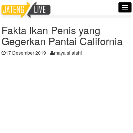
Home
Berita
Tog
Fakta Ikan Penis yang Gegerkan Pantai California
nav
Fakta Ikan Penis yang
Gegerkan Pantai California
17 Desember 2019
maya silalahi