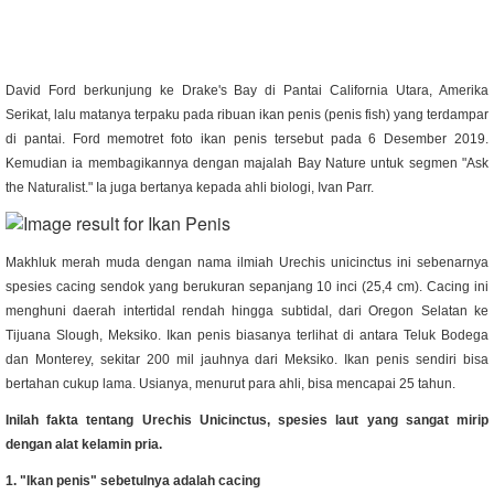
David Ford berkunjung ke Drake's Bay di Pantai California Utara, Amerika
Serikat, lalu matanya terpaku pada ribuan ikan penis (penis fish) yang terdampar
di pantai. Ford memotret foto ikan penis tersebut pada 6 Desember 2019.
Kemudian ia membagikannya dengan majalah Bay Nature untuk segmen "Ask
the Naturalist." Ia juga bertanya kepada ahli biologi, Ivan Parr.
Makhluk merah muda dengan nama ilmiah Urechis unicinctus ini sebenarnya
spesies cacing sendok yang berukuran sepanjang 10 inci (25,4 cm). Cacing ini
menghuni daerah intertidal rendah hingga subtidal, dari Oregon Selatan ke
Tijuana Slough, Meksiko. Ikan penis biasanya terlihat di antara Teluk Bodega
dan Monterey, sekitar 200 mil jauhnya dari Meksiko.
Ikan penis sendiri bisa
bertahan cukup lama. Usianya, menurut para ahli, bisa mencapai 25 tahun.
Inilah fakta tentang Urechis Unicinctus, spesies laut yang sangat mirip
dengan alat kelamin pria.
1. "Ikan penis" sebetulnya adalah cacing