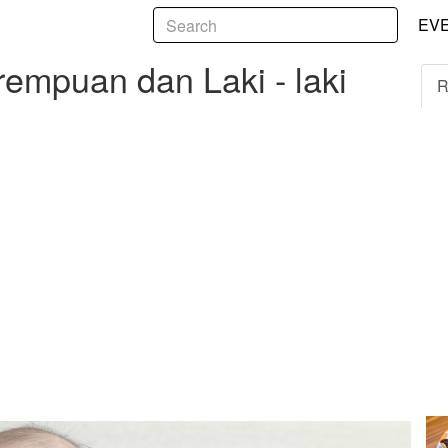
5
n dan Laki - laki
EV
rempuan dan Laki - laki
R