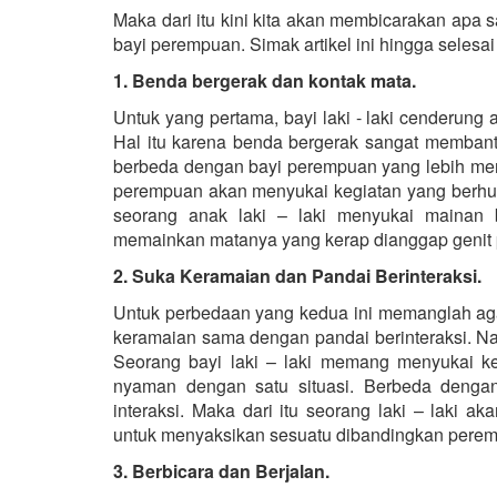
Maka dari itu kini kita akan membicarakan apa s
bayi perempuan. Simak artikel ini hingga selesa
1. Benda bergerak dan kontak mata.
Untuk yang pertama, bayi laki - laki cenderun
Hal itu karena benda bergerak sangat membant
berbeda dengan bayi perempuan yang lebih men
perempuan akan menyukai kegiatan yang berhubu
seorang anak laki – laki menyukai mainan
memainkan matanya yang kerap dianggap genit pa
2. Suka Keramaian dan Pandai Berinteraksi.
Untuk perbedaan yang kedua ini memanglah aga
keramaian sama dengan pandai berinteraksi. N
Seorang bayi laki – laki memang menyukai k
nyaman dengan satu situasi. Berbeda denga
interaksi. Maka dari itu seorang laki – laki
untuk menyaksikan sesuatu dibandingkan peremp
3. Berbicara dan Berjalan.