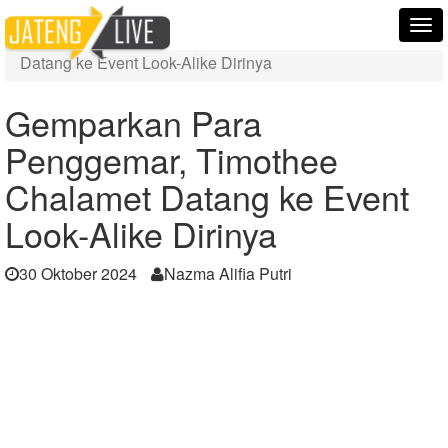
Home
Berita
Tog
Gemparkan Para Penggemar, Timothee Chalamet
nav
Datang ke Event Look-Alike Dirinya
Gemparkan Para
Penggemar, Timothee
Chalamet Datang ke Event
Look-Alike Dirinya
30 Oktober 2024
Nazma Alifia Putri