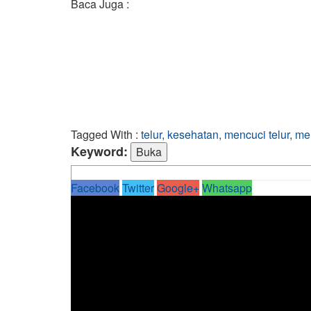
Baca Juga :
Tagged With :
telur, kesehatan, mencuci telur, m
Keyword:
Facebook
Twitter
Google+
Whatsapp