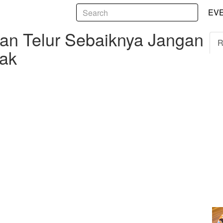
5
Telur Sebaiknya Jangan Dicuci Sebelum Dimasak
EV
asan Telur Sebaiknya Jangan
R
ak