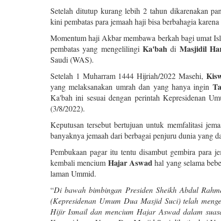
Setelah ditutup kurang lebih 2 tahun dikarenakan 
kini pembatas para jemaah haji bisa berbahagia kare
Momentum haji Akbar membawa berkah bagi umat Isl
Ka'bah
Masjidil H
pembatas yang mengelilingi
di
Saudi (WAS).
Kis
Setelah 1 Muharram 1444 Hijriah/2022 Masehi,
Ta
yang melaksanakan umrah dan yang hanya ingin
Ka'bah ini sesuai dengan perintah Kepresidenan Um
(3/8/2022).
Keputusan tersebut bertujuan untuk memfalitasi jem
banyaknya jemaah dari berbagai penjuru dunia yang d
Pembukaan pagar itu tentu disambut gembira para 
Hajar Aswad
kembali mencium
hal yang selama beber
laman Ummid.
“
Di bawah bimbingan Presiden Sheikh Abdul Rahman
(Kepresidenan Umum Dua Masjid Suci) telah menge
Hijir Ismail dan mencium Hajar Aswad dalam suasa