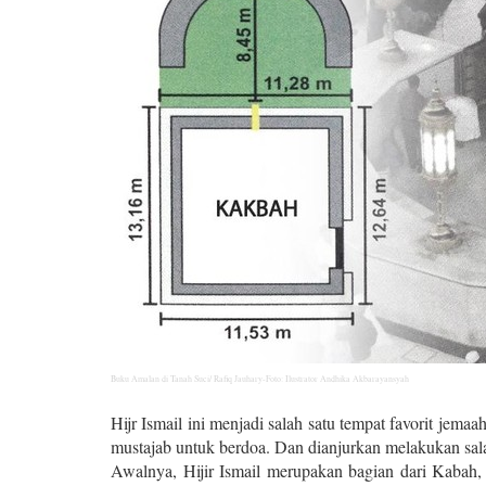
Buku Amalan di Tanah Suci/ Rafiq Jauhary-Foto: Ilustrator Andhika Akbarayansyah
Hijr Ismail ini menjadi salah satu tempat favorit jemaa
mustajab untuk berdoa. Dan dianjurkan melakukan sala
Awalnya, Hijir Ismail merupakan bagian dari Kabah