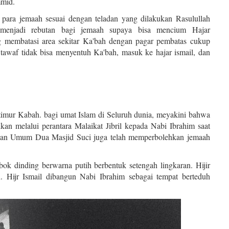
mmid.
ra jemaah sesuai dengan teladan yang dilakukan Rasulullah
ut menjadi rebutan bagi jemaah supaya bisa mencium Hajar
g membatasi area sekitar Ka'bah dengan pagar pembatas cukup
awaf tidak bisa menyentuh Ka'bah, masuk ke hajar ismail, dan
 timur Kabah. bagi umat Islam di Seluruh dunia, meyakini bahwa
an melalui perantara Malaikat Jibril kepada Nabi Ibrahim saat
nan Umum Dua Masjid Suci juga telah memperbolehkan jemaah
ok dinding berwarna putih berbentuk setengah lingkaran. Hijir
h. Hijr Ismail dibangun Nabi Ibrahim sebagai tempat berteduh