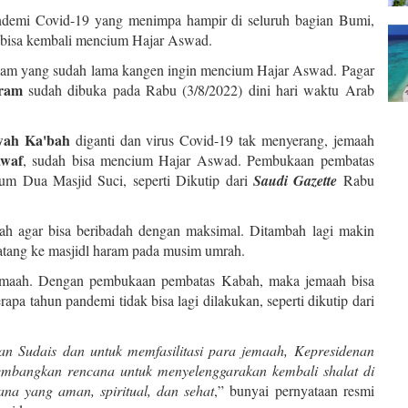
pandemi Covid-19 yang menimpa hampir di seluruh bagian Bumi,
na bisa kembali mencium Hajar Aswad.
am yang sudah lama kangen ingin mencium Hajar Aswad. Pagar
aram
sudah dibuka pada Rabu (3/8/2022) dini hari waktu Arab
wah Ka'bah
diganti dan virus Covid-19 tak menyerang, jemaah
waf
, sudah bisa mencium Hajar Aswad. Pembukaan pembatas
um Dua Masjid Suci, seperti Dikutip dari
Saudi Gazette
Rabu
aah agar bisa beribadah dengan maksimal. Ditambah lagi makin
atang ke masjidl haram pada musim umrah.
jemaah. Dengan pembukaan pembatas Kabah, maka jemaah bisa
apa tahun pandemi tidak bisa lagi dilakukan, seperti dikutip dari
 Sudais dan untuk memfasilitasi para jemaah, Kepresidenan
mbangkan rencana untuk menyelenggarakan kembali shalat di
na yang aman, spiritual, dan sehat
,” bunyai pernyataan resmi