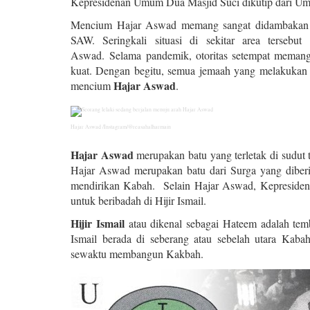
Kepresidenan Umum Dua Masjid Suci dikutip dari U
Mencium Hajar Aswad memang sangat didambakan pa
SAW. Seringkali situasi di sekitar area terseb
Aswad.
Selama pandemik, otoritas setempat meman
kuat. Dengan begitu, semua jemaah yang melakukan t
Hajar Aswad
mencium
.
Hajar Aswad /Instagram/@reasahalharmain
Hajar Aswad
merupakan batu yang terletak di sudut
Hajar Aswad merupakan batu dari Surga yang diberik
mendirikan Kabah. Selain Hajar Aswad, Kepreside
untuk beribadah di Hijir Ismail.
Hijir Ismail
atau dikenal sebagai Hateem adalah temb
Ismail berada di seberang atau sebelah utara Kaba
sewaktu membangun Kakbah.