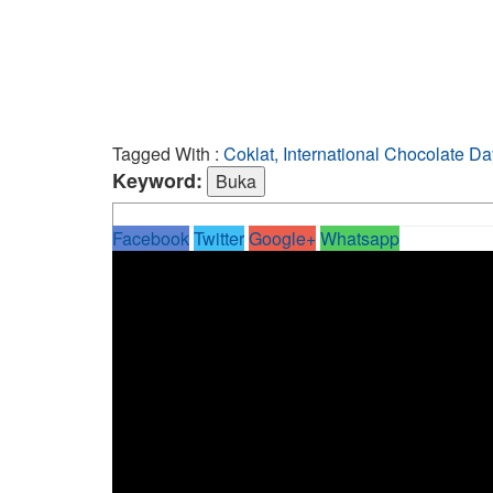
Tagged With :
Coklat, International Chocolate Da
Keyword:
Facebook
Twitter
Google+
Whatsapp