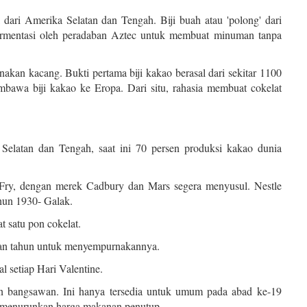
 dari Amerika Selatan dan Tengah. Biji buah atau 'polong' dari
fermentasi oleh peradaban Aztec untuk membuat minuman tanpa
an kacang. Bukti pertama biji kakao berasal dari sekitar 1100
wa biji kakao ke Eropa. Dari situ, rahasia membuat cokelat
Selatan dan Tengah, saat ini 70 persen produksi kakao dunia
s Fry, dengan merek Cadbury dan Mars segera menyusul. Nestle
hun 1930- Galak.
t satu pon cokelat.
an tahun untuk menyempurnakannya.
al setiap Hari Valentine.
n bangsawan. Ini hanya tersedia untuk umum pada abad ke-19
ri menurunkan harga makanan penutup.