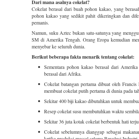
Dari mana asalnya cokelat?
Cokelat berasal dari buah pohon kakao, yang berasal
pohon kakao yang sedikit pahit dikeringkan dan di
pemanis.
Namun, suku Aztec bukan satu-satunya yang menggunak
SM di Amerika Tengah. Orang Eropa kemudian memba
menyebar ke seluruh dunia.
Berikut beberapa fakta menarik tentang cokelat:
Sementara pohon kakao berasal dari Amerika 
berasal dari Afrika.
Cokelat batangan pertama dibuat oleh Franci
membuat cokelat putih pertama di dunia pada ta
Sekitar 400 biji kakao dibutuhkan untuk membua
Resep cokelat susu membutuhkan waktu sembil
Sekitar 36 juta kotak cokelat berbentuk hati terju
Cokelat sebelumnya dianggap sebagai makana
ketika produksi massal selama Revolusi Indust