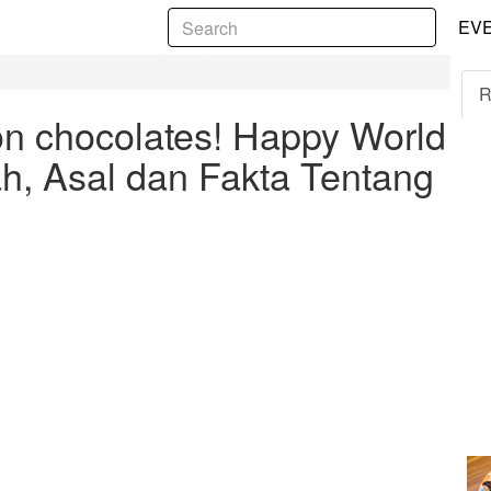
5
EV
World Chocolate Day : Sejarah, Asal dan Fakta
R
n chocolates! Happy World
ah, Asal dan Fakta Tentang