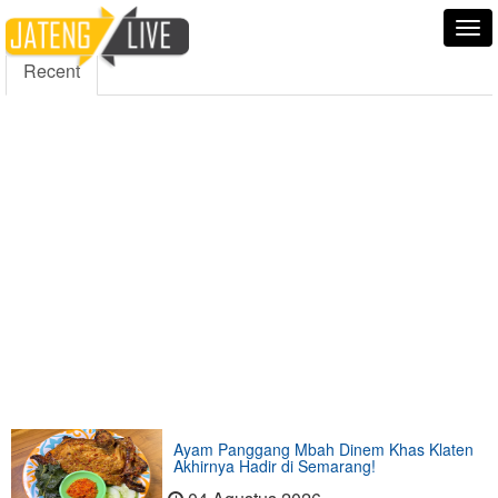
5000
354
5555
Fans
Followers
Followers
Tog
nav
Recent
Ayam Panggang Mbah Dinem Khas Klaten
Akhirnya Hadir di Semarang!