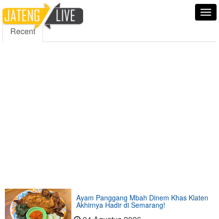
5000
354
5555
Fans
Followers
Followers
Tog
nav
Recent
Ayam Panggang Mbah Dinem Khas Klaten
Akhirnya Hadir di Semarang!