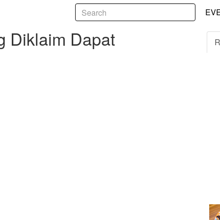
5
laim Dapat Meredakan Batuk
EV
g Diklaim Dapat
R