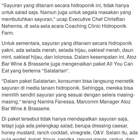
"Sayuran yang ditanam secara hidroponik ini, tidak hanya
untuk salad saja. Namun juga untuk segala masakan yang
membutuhkan sayuran," ucap Executive Chef Christfian
Nehemia, di sela-sela acara Coaching Clinic Hidroponik
Farm.
Untuk sementara, sayuran yang ditanam secara hidroponik
yakni, ada selada merah, selada hijau, oakleaf merah, daun
mint, oakleaf hijau, dan lolorosa. Dalam kesempatan ini, Atoz
Bar Wine & Brasserie juga mengenalkan paket All You Can
Eat yang bertema "Salatarian".
"Dalam paket Salatarian, konsumen bisa langsung memetik
sayuran di media tanam hidroponik. Sehingga, mereka bisa
memilih sendiri sayuran yang sesuai dengan selera masing-
masing," terang Namira Fanessa, Marcomm Manager Atoz
Bar Wine & Brasserie.
Di paket tersebut tidak hanya mendapatkan sayuran saja,
tetapi juga ada pelengkap salad, berupa dressing caesar,
honey mustard, ranch cocktail, vinegrate, O&V. Selain itu, ada
pula wortel, tomat, timun, paprika, jagung manis, crotun, dan