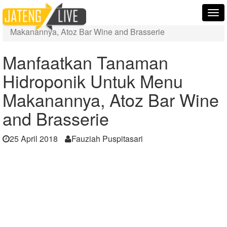
Home
Berita
Tog
Manfaatkan Tanaman Hidroponik Untuk Menu
nav
Makanannya, Atoz Bar Wine and Brasserie
Manfaatkan Tanaman
Hidroponik Untuk Menu
Makanannya, Atoz Bar Wine
and Brasserie
25 April 2018
Fauziah Puspitasari