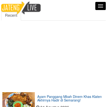
5000
354
5555
Fans
Followers
Followers
Tog
nav
Recent
Ayam Panggang Mbah Dinem Khas Klaten
Akhirnya Hadir di Semarang!