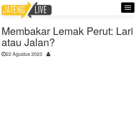
Home
Berita
Tog
Membakar Lemak Perut: Lari atau Jalan?
nav
Membakar Lemak Perut: Lari
atau Jalan?
22 Agustus 2023