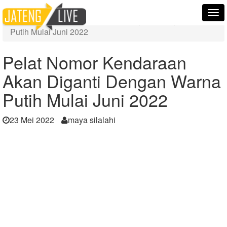
Home
Berita
Tog
Pelat Nomor Kendaraan Akan Diganti Dengan Warna
nav
Putih Mulai Juni 2022
Pelat Nomor Kendaraan
Akan Diganti Dengan Warna
Putih Mulai Juni 2022
23 Mei 2022
maya silalahi