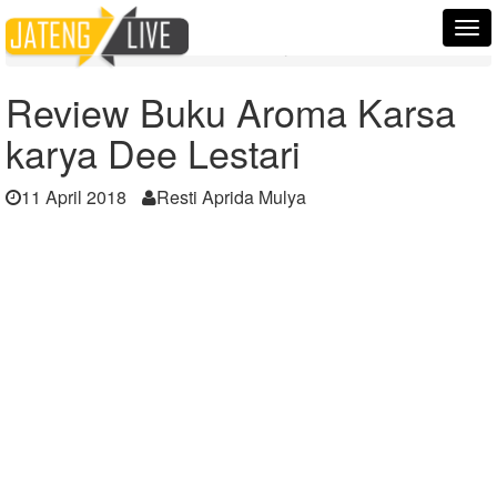
Home
Berita
Tog
Review Buku Aroma Karsa karya Dee Lestari
nav
Review Buku Aroma Karsa
karya Dee Lestari
11 April 2018
Resti Aprida Mulya