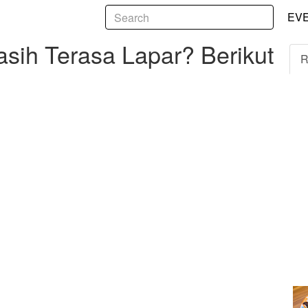
5
erasa Lapar? Berikut Penjelasannya
EV
sih Terasa Lapar? Berikut
R