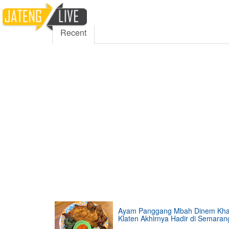
5000
354
5555
Fans
Followers
Follo
Recent
Ayam Panggang Mbah Dinem Kh
Klaten Akhirnya Hadir di Semaran