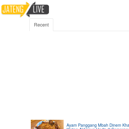
5000
354
5555
Fans
Followers
Followers
Recent
Ayam Panggang Mbah Dinem Kh