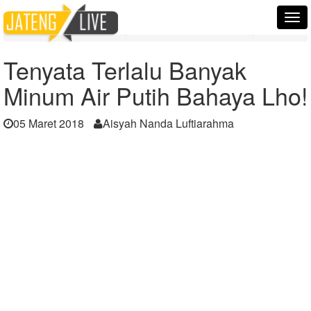
Home
Berita
Tog
Tenyata Terlalu Banyak Minum Air Putih Bahaya Lho!
nav
Tenyata Terlalu Banyak
Minum Air Putih Bahaya Lho!
05 Maret 2018
Aisyah Nanda Luftiarahma