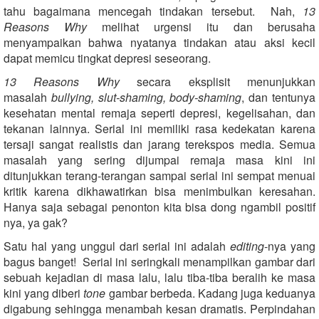
tahu bagaimana mencegah tindakan tersebut. Nah,
13
Reasons Why
melihat urgensi itu dan berusaha
menyampaikan bahwa nyatanya tindakan atau aksi kecil
dapat memicu tingkat depresi seseorang.
13 Reasons Why
secara eksplisit menunjukkan
masalah
bullying, slut-shaming, body-shaming
, dan tentunya
kesehatan mental remaja seperti depresi, kegelisahan, dan
tekanan lainnya. Serial ini memiliki rasa kedekatan karena
tersaji sangat realistis dan jarang terekspos media. Semua
masalah yang sering dijumpai remaja masa kini ini
ditunjukkan terang-terangan sampai serial ini sempat menuai
kritik karena dikhawatirkan bisa menimbulkan keresahan.
Hanya saja sebagai penonton kita bisa dong ngambil positif
nya, ya gak?
Satu hal yang unggul dari serial ini adalah
editing
-nya yang
bagus banget! Serial ini seringkali menampilkan gambar dari
sebuah kejadian di masa lalu, lalu tiba-tiba beralih ke masa
kini yang diberi
tone
gambar berbeda. Kadang juga keduanya
digabung sehingga menambah kesan dramatis. Perpindahan