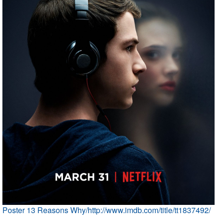
Poster 13 Reasons Why/http://www.imdb.com/title/tt1837492/