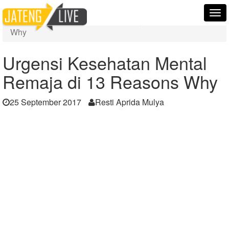
Home
Berita
Tog
Urgensi Kesehatan Mental Remaja di 13 Reasons
nav
Why
Urgensi Kesehatan Mental
Remaja di 13 Reasons Why
25 September 2017
Resti Aprida Mulya