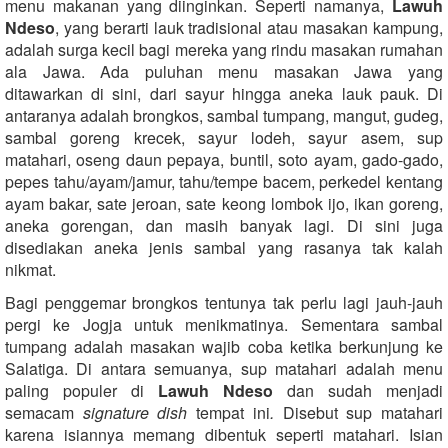
menu makanan yang diinginkan. Seperti namanya,
Lawuh
Ndeso
, yang berarti lauk tradisional atau masakan kampung,
adalah surga kecil bagi mereka yang rindu masakan rumahan
ala Jawa. Ada puluhan menu masakan Jawa yang
ditawarkan di sini, dari sayur hingga aneka lauk pauk. Di
antaranya adalah brongkos, sambal tumpang, mangut, gudeg,
sambal goreng krecek, sayur lodeh, sayur asem, sup
matahari, oseng daun pepaya, buntil, soto ayam, gado-gado,
pepes tahu/ayam/jamur, tahu/tempe bacem, perkedel kentang
ayam bakar, sate jeroan, sate keong lombok ijo, ikan goreng,
aneka gorengan, dan masih banyak lagi. Di sini juga
disediakan aneka jenis sambal yang rasanya tak kalah
nikmat.
Bagi penggemar brongkos tentunya tak perlu lagi jauh-jauh
pergi ke Jogja untuk menikmatinya. Sementara sambal
tumpang adalah masakan wajib coba ketika berkunjung ke
Salatiga. Di antara semuanya, sup matahari adalah menu
paling populer di
Lawuh Ndeso
dan sudah menjadi
semacam
signature dish
tempat ini
.
Disebut sup matahari
karena isiannya memang dibentuk seperti matahari. Isian