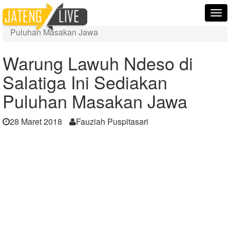
Home
Berita
Tog
Warung Lawuh Ndeso di Salatiga Ini Sediakan
nav
Puluhan Masakan Jawa
Warung Lawuh Ndeso di
Salatiga Ini Sediakan
Puluhan Masakan Jawa
28 Maret 2018
Fauziah Puspitasari