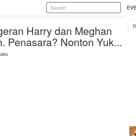
5
EV
an Markle Akan di Filmkan. Penasara? Nonton Yuk...
R
geran Harry dan Meghan
n. Penasara? Nonton Yuk...
ruwu