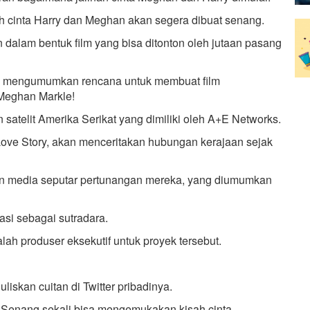
 cinta Harry dan Meghan akan segera dibuat senang.
n dalam bentuk film yang bisa ditonton oleh jutaan pasang
elah mengumumkan rencana untuk membuat film
Meghan Markle!
an satelit Amerika Serikat yang dimiliki oleh A+E Networks.
Love Story, akan menceritakan hubungan kerajaan sejak
tian media seputar pertunangan mereka, yang diumumkan
si sebagai sutradara.
ah produser eksekutif untuk proyek tersebut.
iskan cuitan di Twitter pribadinya.
 Senang sekali bisa mengemukakan kisah cinta