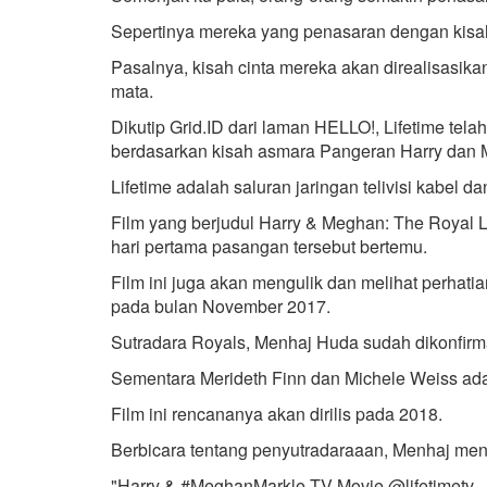
Sepertinya mereka yang penasaran dengan kisah
Pasalnya, kisah cinta mereka akan direalisasika
mata.
Dikutip Grid.ID dari laman HELLO!, Lifetime t
berdasarkan kisah asmara Pangeran Harry dan 
Lifetime adalah saluran jaringan telivisi kabel d
Film yang berjudul Harry & Meghan: The Royal 
hari pertama pasangan tersebut bertemu.
Film ini juga akan mengulik dan melihat perha
pada bulan November 2017.
Sutradara Royals, Menhaj Huda sudah dikonfirma
Sementara Merideth Finn dan Michele Weiss adal
Film ini rencananya akan dirilis pada 2018.
Berbicara tentang penyutradaraaan, Menhaj menul
"Harry & #MeghanMarkle TV Movie @lifetimetv -