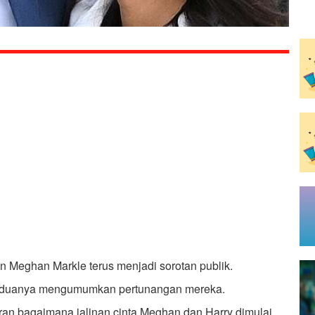
n Meghan Markle terus menjadi sorotan publik.
eduanya mengumumkan pertunangan mereka.
an bagaimana jalinan cinta Meghan dan Harry dimulai.