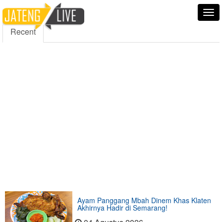
5000
354
5555
Fans
Followers
Followers
Tog
nav
Recent
Ayam Panggang Mbah Dinem Khas Klaten
Akhirnya Hadir di Semarang!