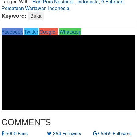
Tagged With :
Hari Pers Nasional , Indonesia, 9 Februari,
Persatuan Wartawan Indonesia
Keyword:
Facebook
Twitter
Google+
Whatsapp
COMMENTS
5000
354
5555
Fans
Followers
Followers