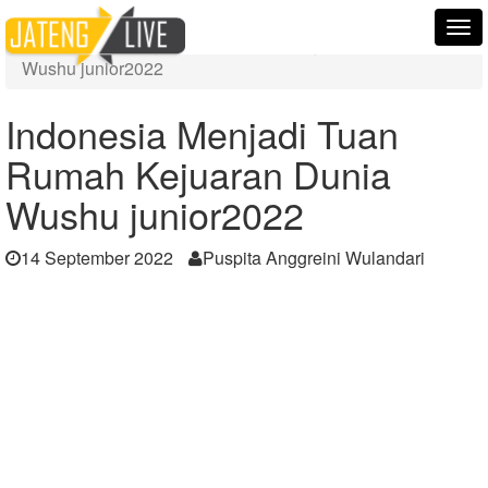
Home
Berita
Tog
Indonesia Menjadi Tuan Rumah Kejuaran Dunia
nav
Wushu junior2022
Indonesia Menjadi Tuan
Rumah Kejuaran Dunia
Wushu junior2022
14 September 2022
Puspita Anggreini Wulandari