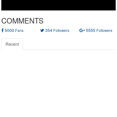
COMMENTS
5000
354
5555
Fans
Followers
Followers
Recent