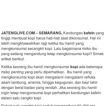
JATENGLIVE.COM – SEMARANG,
Kandungan
kafein
yang
tinggi membuat kopi harus hati-hati saat dikonsumsi. Hal ini
lebih mengkhawatirkan lagi ketika ibu hamil yang
mengkonsumsi secangkir kopi. Lalu bagaimana risiko ibu
yang sedang mengandung tetap mengkonsumsi kopi? Simak
artikel berikut.
Ketika seorang ibu hamil mengkonsumsi
kopi
ada beberapa
risiko penitng yang perlu diperhatikan. Ibu hamil yang
mengkonsumsi kopi akan mengalami mengalami refluks
asam lambung, anemia, hingga keguguran, dan bayi lahir
dengan berat badan yang rendah. Jika seorang ibu hamil
ingin tetap mengonsumsi kopi perhatikan kandungan kafein
dalam satu cangkir kopi.
Dalam satu cangkir kopi seduh mengandung 60-200 mg