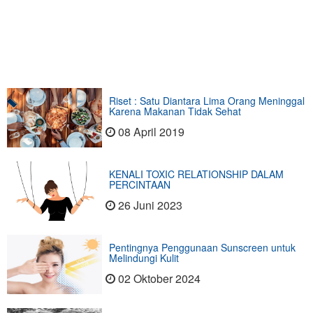
Riset : Satu Diantara Lima Orang Meninggal
Karena Makanan Tidak Sehat
08 April 2019
KENALI TOXIC RELATIONSHIP DALAM
PERCINTAAN
26 Juni 2023
Pentingnya Penggunaan Sunscreen untuk
Melindungi Kulit
02 Oktober 2024