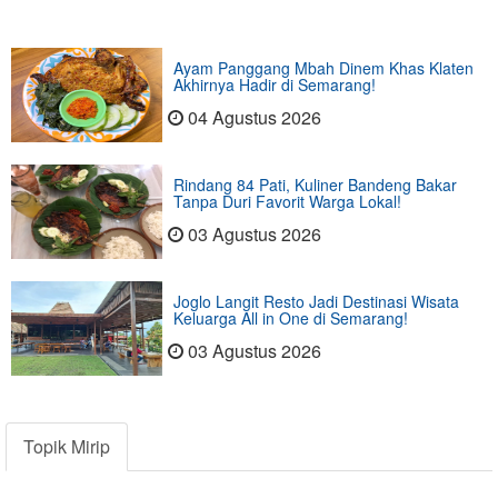
Ayam Panggang Mbah Dinem Khas Klaten
Akhirnya Hadir di Semarang!
04 Agustus 2026
Rindang 84 Pati, Kuliner Bandeng Bakar
Tanpa Duri Favorit Warga Lokal!
03 Agustus 2026
Joglo Langit Resto Jadi Destinasi Wisata
Keluarga All in One di Semarang!
03 Agustus 2026
Topik Mirip