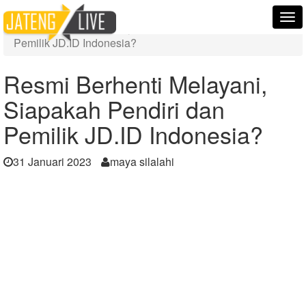
Home
Berita
Tog
Resmi Berhenti Melayani, Siapakah Pendiri dan
nav
Pemilik JD.ID Indonesia?
Resmi Berhenti Melayani,
Siapakah Pendiri dan
Pemilik JD.ID Indonesia?
31 Januari 2023
maya silalahi