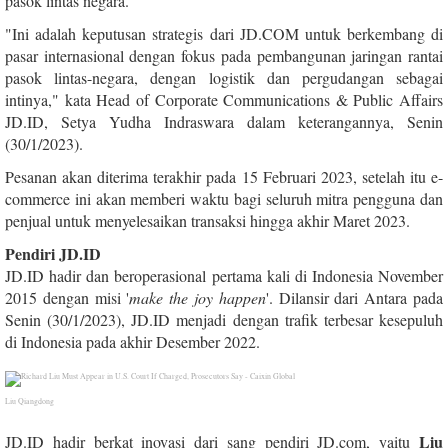
pasok lintas negara.
"Ini adalah keputusan strategis dari JD.COM untuk berkembang di
pasar internasional dengan fokus pada pembangunan jaringan rantai
pasok lintas-negara, dengan logistik dan pergudangan sebagai
intinya," kata Head of Corporate Communications & Public Affairs
JD.ID, Setya Yudha Indraswara dalam keterangannya, Senin
(30/1/2023).
Pesanan akan diterima terakhir pada 15 Februari 2023, setelah itu e-
commerce ini akan memberi waktu bagi seluruh mitra pengguna dan
penjual untuk menyelesaikan transaksi hingga akhir Maret 2023.
Pendiri JD.ID
JD.ID hadir dan beroperasional pertama kali di Indonesia November
2015 dengan misi '
make the joy happen
'. Dilansir dari Antara pada
Senin (30/1/2023), JD.ID menjadi dengan trafik terbesar kesepuluh
di Indonesia pada akhir Desember 2022.
Liu Qiangdong
Liu
JD.ID hadir berkat inovasi dari sang pendiri JD.com, yaitu