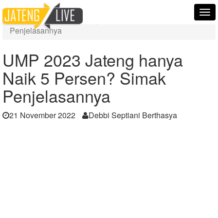
Home
Berita
Tog
UMP 2023 Jateng hanya Naik 5 Persen? Simak
nav
Penjelasannya
UMP 2023 Jateng hanya
Naik 5 Persen? Simak
Penjelasannya
21 November 2022
Debbi Septiani Berthasya