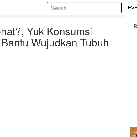
5
EV
 Makanan ini Agar Bisa Bantu Wujudkan Tubuh Bugar
R
ehat?, Yuk Konsumsi
a Bantu Wujudkan Tubuh