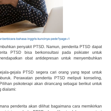
car-berbicara-bahasa-inggris-kuncinya-pede?page=1
yembuhkan penyakit PTSD. Namun, penderita PTSD dapat
erita PTSD bisa berkonsultasi pada psikiater untuk
endapatkan obat antidepresan untuk menyembuhkan
ejala-gejala PTSD segera cari orang yang tepat untuk
ruk. Perawatan penderita PTSD meliputi konseling,
Pilihan psikoterapi akan dirancang sebagai berikut untuk
dialami:
 dimana penderita akan dilihat bagaimana cara memikirkan