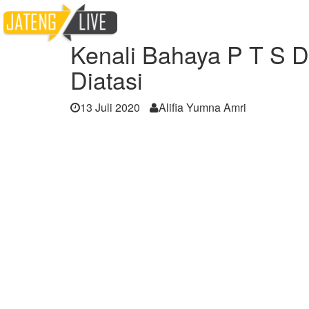
Home
Berita
Kenali Bahaya P T S D yang
Kenali Bahaya P T S 
Diatasi
13 Juli 2020
Alifia Yumna Amri