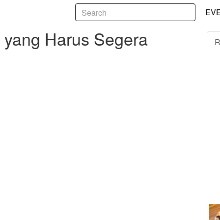
5
 Harus Segera Diatasi
EV
D yang Harus Segera
R