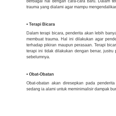
berbagai hal dengan cara-cara baru. Dalam te
trauma yang dialami agar mampu mengendalikan r
• Terapi Bicara
Dalam terapi bicara, penderita akan lebih bany
membuat trauma. Hal ini dilakukan agar pender
terhadap pikiran maupun perasaan. Terapi bica
terapi ini tidak dilakukan dengan benar, justr
sebelumnya.
• Obat-Obatan
Obat-obatan akan diresepkan pada penderi
sedang ia alami untuk meminimalisir dampak b