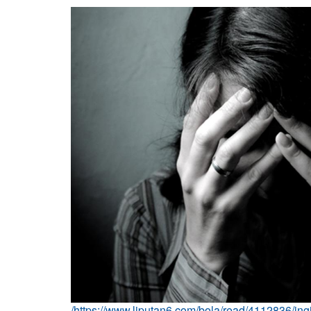
/https://www.liputan6.com/bola/read/4112836/ingi