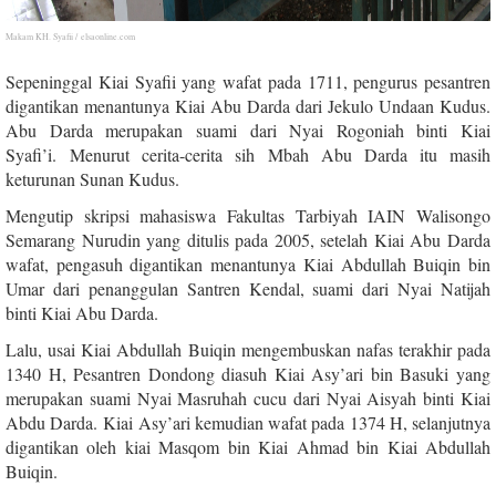
Makam KH. Syafii / elsaonline.com
Sepeninggal Kiai Syafii yang wafat pada 1711, pengurus pesantren
digantikan menantunya Kiai Abu Darda dari Jekulo Undaan Kudus.
Abu Darda merupakan suami dari Nyai Rogoniah binti Kiai
Syafi’i.
Menurut cerita-cerita sih Mbah Abu Darda itu masih
keturunan Sunan Kudus.
Mengutip skripsi mahasiswa Fakultas Tarbiyah IAIN Walisongo
Semarang Nurudin yang ditulis pada 2005, setelah Kiai Abu Darda
wafat, pengasuh digantikan menantunya Kiai Abdullah Buiqin bin
Umar dari penanggulan Santren Kendal, suami dari Nyai Natijah
binti Kiai Abu Darda.
Lalu, usai Kiai Abdullah Buiqin mengembuskan nafas terakhir pada
1340 H, Pesantren Dondong diasuh Kiai Asy’ari bin Basuki yang
merupakan suami Nyai Masruhah cucu dari Nyai Aisyah binti Kiai
Abdu Darda.
Kiai Asy’ari kemudian wafat pada 1374 H, selanjutnya
digantikan oleh kiai Masqom bin Kiai Ahmad bin Kiai Abdullah
Buiqin.