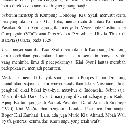
harus direlokasi lantaran sering tergenang banjir.
Sebelum menetap di Kampung Dondong, Kiai Syafii menurut cerita
pria yang akrab disapa Gus Toba, menjadi satu di antara Komandan
Pasukan Sultan Agung yang ikut menyerbu Vereenigde Oostindische
Compagnie (VOC) atau Perserikatan Perusahaan Hindia Timur di
Batavia (Jakarta) pada 1629.
Usai penyerbuan itu, Kiai Syafii bermukim di Kampung Dondong
dan mendirikan padepokan.
Lambat laun, semakin banyak santri
yang menimba ilmu di padepokannya, Kiai Syafii lantas merubah
padepokan itu menjadi pesantren.
Meski tak memiliki banyak santri, namun Ponpes Luhur Dondong
kental akan sejarah dalam warna pendidikan Islam Nusantara. Juga
penghasil cikal bakal kyai-kyai masyhur di Indonesia.
Sebut saja,
Mbah Sholeh Darat (Kiai Umar) yang dikenal sebagai guru Raden
Ajeng Kartini, pengasuh Pondok Pesantren Darul Amanah Sukorejo
(1970) Kiai Mas'ud dan pengasuh Pondok Pesantren Darunnajah
Bogor Kiai Zamhari. Lalu, ada juga Murid Kiai Ahmad, Mbah Wali
Syafa generasi kelima dari Kaliwungu yang telah wafat.