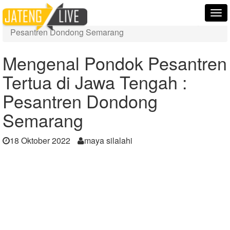
Home
Berita
Tog
Mengenal Pondok Pesantren Tertua di Jawa Tengah :
nav
Pesantren Dondong Semarang
Mengenal Pondok Pesantren
Tertua di Jawa Tengah :
Pesantren Dondong
Semarang
18 Oktober 2022
maya silalahi