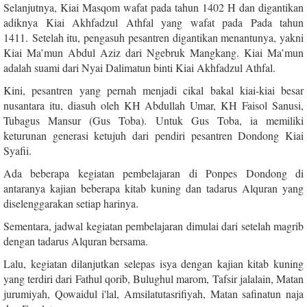
Selanjutnya, Kiai Masqom wafat pada tahun 1402 H dan digantikan
adiknya Kiai Akhfadzul Athfal yang wafat pada Pada tahun
1411.
Setelah itu, pengasuh pesantren digantikan menantunya, yakni
Kiai Ma’mun Abdul Aziz dari Ngebruk Mangkang. Kiai Ma’mun
adalah suami dari Nyai Dalimatun binti Kiai Akhfadzul Athfal.
Kini, pesantren yang pernah menjadi cikal bakal kiai-kiai besar
nusantara itu, diasuh oleh KH Abdullah Umar, KH Faisol Sanusi,
Tubagus Mansur (Gus Toba).
Untuk Gus Toba, ia memiliki
keturunan generasi ketujuh dari pendiri pesantren Dondong Kiai
Syafii.
Ada beberapa kegiatan pembelajaran di Ponpes Dondong di
antaranya kajian beberapa kitab kuning dan tadarus Alquran yang
diselenggarakan setiap harinya.
Sementara, jadwal kegiatan pembelajaran dimulai dari setelah magrib
dengan tadarus Alquran bersama.
Lalu, kegiatan dilanjutkan selepas isya dengan kajian kitab kuning
yang terdiri dari Fathul qorib, Bulughul marom, Tafsir jalalain, Matan
jurumiyah, Qowaidul i'lal, Amsilatutasrifiyah, Matan safinatun naja